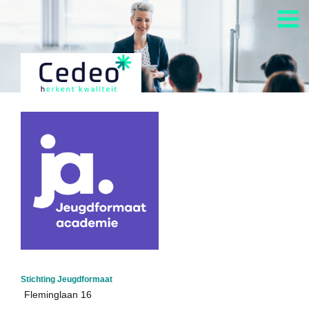
Home
Alle Cedeo-erkende aanbieders
Alle opleidingen van Cedeo-erkende aanbieders
Cedeo en auditing
Kennisdossiers over opleiden en andere HR-diensten
Informatie over het aanvragen Cedeo-erkenning
Over Cedeo
De Cedeo-aanpak
Stichting Jeugdformaat
Fleminglaan 16
Nuttige links