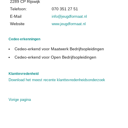
2289 CP Rijswijk
Cedeo in de media
Telefoon:
070 351 27 51
Privacy Policy
E-Mail
info@jeugdformaat.nl
Website
www.jeugdformaat.nl
Contact
Cedeo erkenningen
Cedeo-erkend voor Maatwerk Bedrijfsopleidingen
Cedeo-erkend voor Open Bedrijfsopleidingen
Klanttevredenheid
Download het meest recente klanttevredenheidsonderzoek
Vorige pagina