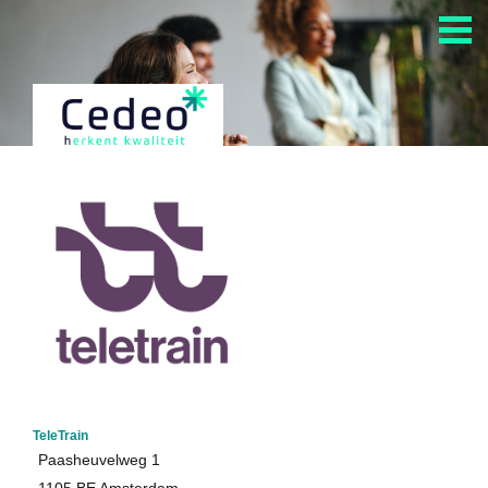
Home
Alle Cedeo-erkende aanbieders
Alle opleidingen van Cedeo-erkende aanbieders
Cedeo en auditing
Kennisdossiers over opleiden en andere HR-diensten
Informatie over het aanvragen Cedeo-erkenning
TeleTrain
Paasheuvelweg 1