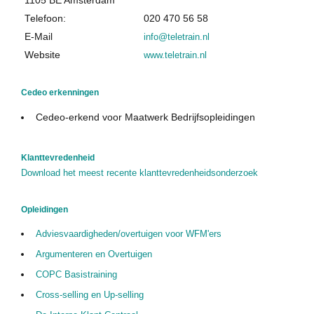
1105 BE Amsterdam
Over Cedeo
Telefoon:
020 470 56 58
De Cedeo-aanpak
E-Mail
info@teletrain.nl
Website
www.teletrain.nl
Nuttige links
Cedeo in de media
Cedeo erkenningen
Privacy Policy
Cedeo-erkend voor Maatwerk Bedrijfsopleidingen
Contact
Klanttevredenheid
Download het meest recente klanttevredenheidsonderzoek
Opleidingen
Adviesvaardigheden/overtuigen voor WFM'ers
Argumenteren en Overtuigen
COPC Basistraining
Cross-selling en Up-selling