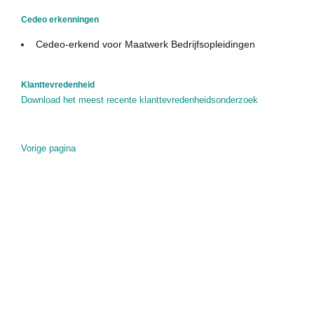
Cedeo in de media
Cedeo erkenningen
Privacy Policy
Cedeo-erkend voor Maatwerk Bedrijfsopleidingen
Contact
Klanttevredenheid
Download het meest recente klanttevredenheidsonderzoek
Vorige pagina