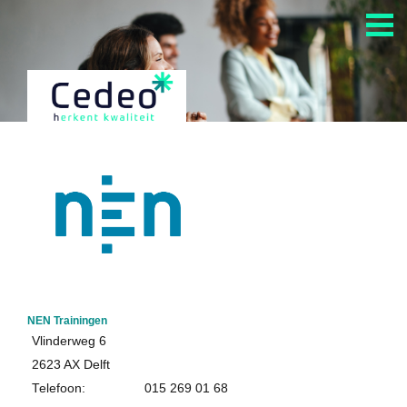
Home
Alle Cedeo-erkende aanbieders
Alle opleidingen van Cedeo-erkende aanbieders
Cedeo en auditing
Kennisdossiers over opleiden en andere HR-diensten
Informatie over het aanvragen Cedeo-erkenning
NEN Trainingen
Over Cedeo
Vlinderweg 6
De Cedeo-aanpak
2623 AX Delft
Telefoon:
015 269 01 68
Nuttige links