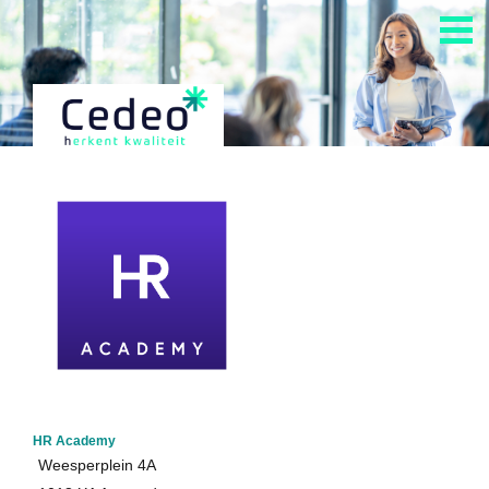
Home
Alle Cedeo-erkende aanbieders
Alle opleidingen van Cedeo-erkende aanbieders
Cedeo en auditing
Kennisdossiers over opleiden en andere HR-diensten
Informatie over het aanvragen Cedeo-erkenning
Over Cedeo
De Cedeo-aanpak
HR Academy
Weesperplein 4A
Nuttige links