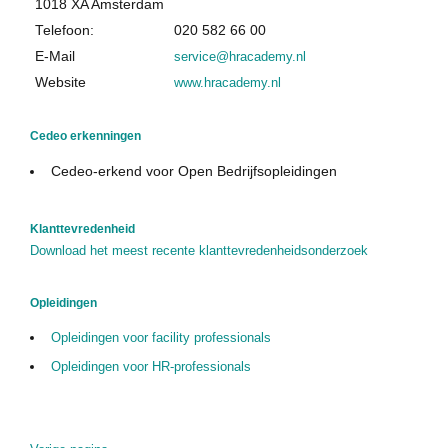
1018 XA Amsterdam
Cedeo in de media
Telefoon:
020 582 66 00
Privacy Policy
E-Mail
service@hracademy.nl
Website
www.hracademy.nl
Contact
Cedeo erkenningen
Cedeo-erkend voor Open Bedrijfsopleidingen
Klanttevredenheid
Download het meest recente klanttevredenheidsonderzoek
Opleidingen
Opleidingen voor facility professionals
Opleidingen voor HR-professionals