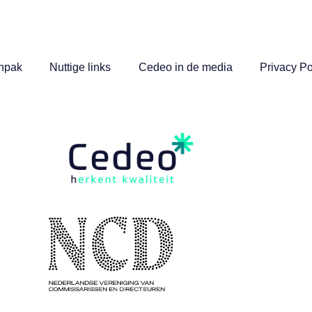
npak
Nuttige links
Cedeo in de media
Privacy Po