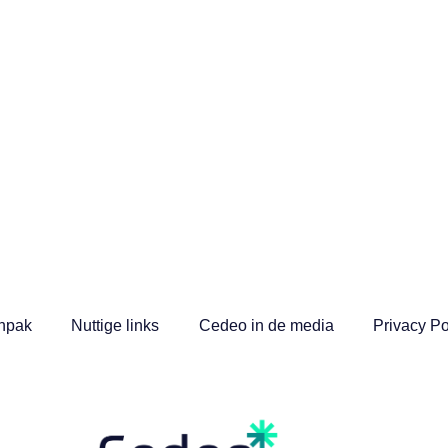
npak
Nuttige links
Cedeo in de media
Privacy Po