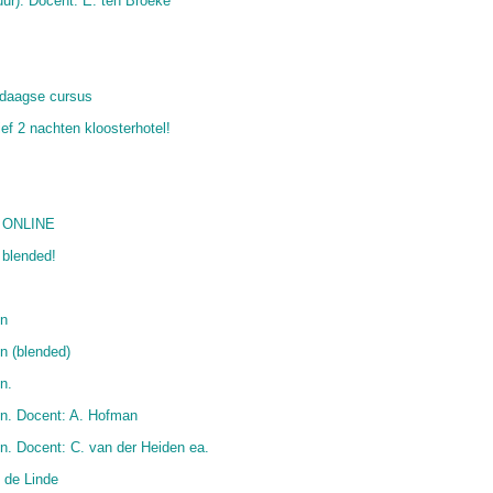
ur). Docent: E. ten Broeke
daagse cursus
f 2 nachten kloosterhotel!
) ONLINE
 blended!
en
n (blended)
n.
en. Docent: A. Hofman
n. Docent: C. van der Heiden ea.
 de Linde