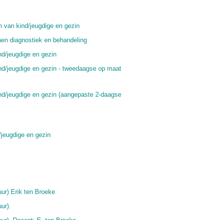
n van kind/jeugdige en gezin
nen diagnostiek en behandeling
d/jeugdige en gezin
nd/jeugdige en gezin - tweedaagse op maat
nd/jeugdige en gezin (aangepaste 2-daagse
jeugdige en gezin
ur) Erik ten Broeke
ur).