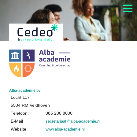
Home
Alle Cedeo-erkende aanbieders
Alle opleidingen van Cedeo-erkende aanbieders
Cedeo en auditing
Kennisdossiers over opleiden en andere HR-diensten
Alba-academie bv
Locht 117
Informatie over het aanvragen Cedeo-erkenning
5504 RM Veldhoven
Telefoon:
085 200 8000
Over Cedeo
E-Mail
secretariaat@alba-academie.nl
Website
www.alba-academie.nl
De Cedeo-aanpak