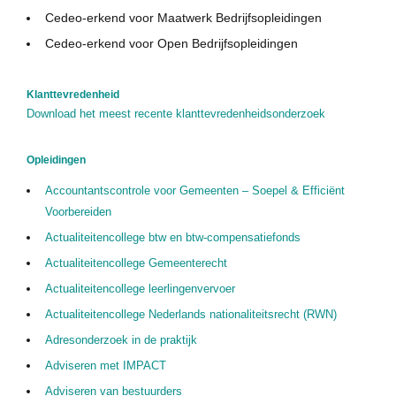
Cedeo-erkend voor Maatwerk Bedrijfsopleidingen
Cedeo-erkend voor Open Bedrijfsopleidingen
Klanttevredenheid
Download het meest recente klanttevredenheidsonderzoek
Home
Opleidingen
Alle Cedeo-erkende aanbieders
Accountantscontrole voor Gemeenten – Soepel & Efficiënt
Alle opleidingen van Cedeo-erkende aanbieders
Voorbereiden
Actualiteitencollege btw en btw-compensatiefonds
Cedeo en auditing
Actualiteitencollege Gemeenterecht
Kennisdossiers over opleiden en andere HR-diensten
Actualiteitencollege leerlingenvervoer
Informatie over het aanvragen Cedeo-erkenning
Actualiteitencollege Nederlands nationaliteitsrecht (RWN)
Adresonderzoek in de praktijk
Over Cedeo
Adviseren met IMPACT
De Cedeo-aanpak
Adviseren van bestuurders