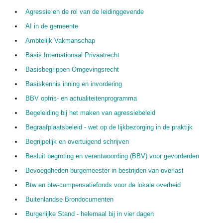
Agressie en de rol van de leidinggevende
Nuttige links
AI in de gemeente
Cedeo in de media
Ambtelijk Vakmanschap
Privacy Policy
Basis Internationaal Privaatrecht
Contact
Basisbegrippen Omgevingsrecht
Basiskennis inning en invordering
BBV opfris- en actualiteitenprogramma
Begeleiding bij het maken van agressiebeleid
Begraafplaatsbeleid - wet op de lijkbezorging in de praktijk
Begrijpelijk en overtuigend schrijven
Besluit begroting en verantwoording (BBV) voor gevorderden
Bevoegdheden burgemeester in bestrijden van overlast
Btw en btw-compensatiefonds voor de lokale overheid
Buitenlandse Brondocumenten
Burgerlijke Stand - helemaal bij in vier dagen