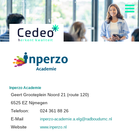
Home
Alle Cedeo-erkende aanbieders
Alle opleidingen van Cedeo-erkende aanbieders
Cedeo en auditing
Kennisdossiers over opleiden en andere HR-diensten
Inperzo Academie
Informatie over het aanvragen Cedeo-erkenning
Geert Grooteplein Noord 21 (route 120)
6525 EZ Nijmegen
Telefoon:
024 361 88 26
Over Cedeo
E-Mail
inperzo-academie.a.elg@radboudumc.nl
De Cedeo-aanpak
Website
www.inperzo.nl
Nuttige links